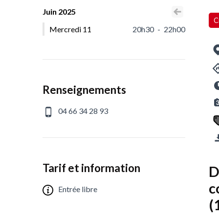
Juin 2025
Voir le mois pr
C
Mercredi 11
20h30
-
22h00
Renseignements
04 66 34 28 93
Tarif et information
D
c
Entrée libre
(